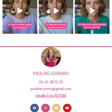
PAULINE LEGRAND
06 24 48 12 55
pauline.poms@gmail.com
r
esalib.fr/p/107596