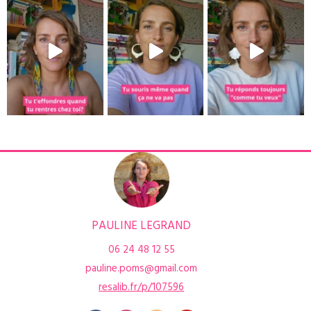
PAULINE LEGRAND
06 24 48 12 55
pauline.poms@gmail.com
r
esalib.fr/p/107596