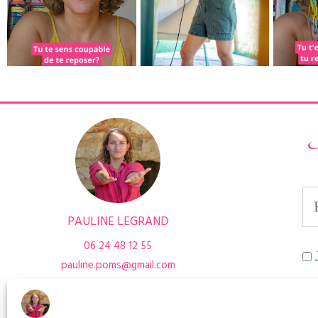
I
PAULINE LEGRAND
06 24 48 12 55
pauline.poms@gmail.com
co
r
esalib.fr/p/107596